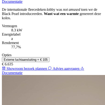
Documentatie
De internationale fleecedeken-lobby was
not amused
toen we de
Black Pearl introduceerden.
Want wat een warmte
genereert deze
kolos.
Vermogen
8.3 kW
Energielabel
a
Rendement
77,7%
Opties
Externe luchtaansluiting
+ € 105
€ 6.635
Showroom bezoek plannen
Advies aanvragen
Documentatie