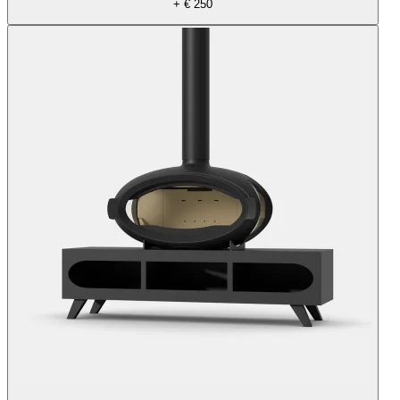
+ € 250