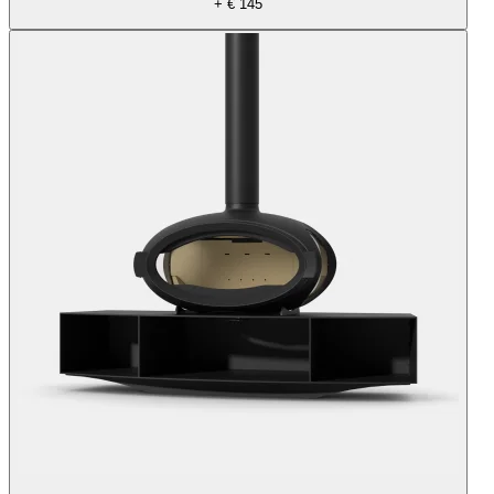
+ € 145