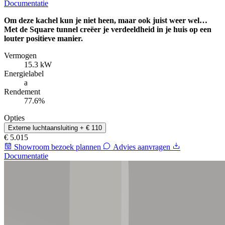
Documentatie
Om deze kachel kun je niet heen, maar ook juist weer wel…
Met de Square tunnel creëer je verdeeldheid in je huis op een
louter positieve manier.
Vermogen
15.3 kW
Energielabel
a
Rendement
77.6%
Opties
Externe luchtaansluiting
+ € 110
€ 5.015
Showroom bezoek plannen
Advies aanvragen
Documentatie