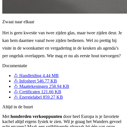
Zwaai naar elkaar
Het is geen kwestie van twee zijden glas, maar twee zijden deur. Je
kan hem daarmee vanaf twee zijden bedienen. Wel zo prettig bij
visite in de woonkamer en vergadering in de keuken als agenda’s
per ongeluk overlappen. Wie mag er nu als eerste hout toevoegen?
Documentatie
Handleiding
4.44 MB
Infosheet
546.77 KB
Maattekeningen
258.94 KB
Certificaten
121.66 KB
Energielabel
859.27 KB
Altijd in de buurt
Met
honderden verkooppunten
door heel Europa is je favoriete
kachel altijd ergens fysiek te zien. Wil je graag het Wanders gevoel
echt ervaren? Maak een vrijblijvende afspraak bij één van onze