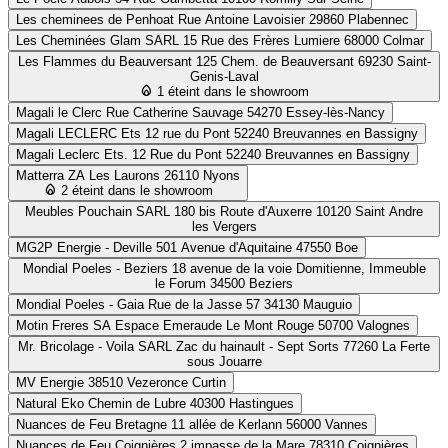
Les cheminees de Penhoat
Rue Antoine Lavoisier 29860 Plabennec
Les Cheminées Glam SARL
15 Rue des Frères Lumiere 68000 Colmar
Les Flammes du Beauversant
125 Chem. de Beauversant 69230 Saint-
Genis-Laval
1 éteint dans le showroom
Magali le Clerc
Rue Catherine Sauvage 54270 Essey-lès-Nancy
Magali LECLERC Ets
12 rue du Pont 52240 Breuvannes en Bassigny
Magali Leclerc Ets.
12 Rue du Pont 52240 Breuvannes en Bassigny
Matterra
ZA Les Laurons 26110 Nyons
2 éteint dans le showroom
Meubles Pouchain SARL
180 bis Route d'Auxerre 10120 Saint Andre
les Vergers
MG2P Energie - Deville
501 Avenue d'Aquitaine 47550 Boe
Mondial Poeles - Beziers
18 avenue de la voie Domitienne, Immeuble
le Forum 34500 Beziers
Mondial Poeles - Gaia
Rue de la Jasse 57 34130 Mauguio
Motin Freres SA Espace Emeraude
Le Mont Rouge 50700 Valognes
Mr. Bricolage - Voila SARL
Zac du hainault - Sept Sorts 77260 La Ferte
sous Jouarre
MV Energie
38510 Vezeronce Curtin
Natural Eko
Chemin de Lubre 40300 Hastingues
Nuances de Feu Bretagne
11 allée de Kerlann 56000 Vannes
Nuances de Feu Coignières
2 impasse de la Mare 78310 Coignières