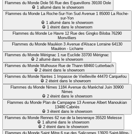
Flammes du Monde Dole
56 Rue des Equevillons 39100 Dole
1 allumé dans le showroom
Flammes du Monde La Roche-Sur-Yon
Sud Avenue 1 85000 La Roche-
sur-Yon
1 allumé dans le showroom
1 éteint dans le showroom
Flammes du Monde Le Havre
12 Rue des Gingko Biloba 76290
Monvilliers
Flammes du Monde Mauléon
3 Avenue d'Alsace Lorraine 64130
Mauléon - Licharre
Flammes du Monde Mérignac
1 rue Euclide 33700 Mérignac
2 allumé dans le showroom
Flammes du Monde Mulhouse
Rue de Thann 68460 Lutterbach
2 éteint dans le showroom
Flammes du Monde Nantes
1 Impasse de Vieilleville 44470 Carquefou
2 éteint dans le showroom
Flammes du Monde Nimes
1184 Avenue du Maréchal Juin 30900
Nimes
2 éteint dans le showroom
Flammes du Monde Plan de Campagne
13 Avenue Albert Manoukian
13480 Cabriès
3 éteint dans le showroom
Flammes du Monde Rennes
62 rue de la besneraye 35520 Melesse
1 allumé dans le showroom
2 éteint dans le showroom
Flammes du Monde Saint Mitre
6 rue des Salicornes 13920 Saint-Mitre-