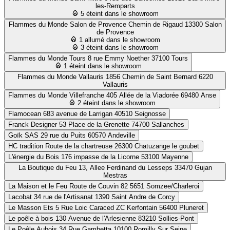
les-Remparts
5 éteint dans le showroom
Flammes du Monde Salon de Provence
Chemin de Rigaud 13300 Salon
de Provence
1 allumé dans le showroom
3 éteint dans le showroom
Flammes du Monde Tours
8 rue Emmy Noether 37100 Tours
1 éteint dans le showroom
Flammes du Monde Vallauris
1856 Chemin de Saint Bernard 6220
Vallauris
Flammes du Monde Villefranche
405 Allée de la Viadorée 69480 Anse
2 éteint dans le showroom
Flamocean
683 avenue de Larrigan 40510 Seignosse
Franck Designer
53 Place de la Grenette 74700 Sallanches
Goïk SAS
29 rue du Puits 60570 Andeville
HC tradition
Route de la chartreuse 26300 Chatuzange le goubet
L'énergie du Bois
176 impasse de la Licorne 53100 Mayenne
La Boutique du Feu
13, Allee Ferdinand du Lesseps 33470 Gujan
Mestras
La Maison et le Feu
Route de Couvin 82 5651 Somzee/Charleroi
Lacobat
34 rue de l'Artisanat 1390 Saint Andre de Corcy
Le Masson Ets
5 Rue Loic Caraced ZC Kerfontain 56400 Pluneret
Le poêle à bois
130 Avenue de l'Arlesienne 83210 Sollies-Pont
Le Poêle Aubois
34 Rue Gambetta 10100 Romilly Sur Seine