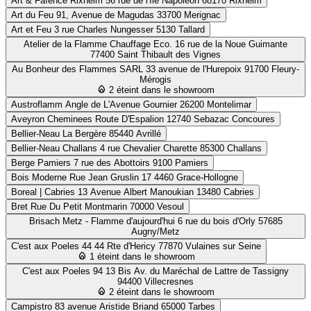
Art & Faïence Rixheim
56 rue de l'Ile Napoleon 68170 Rixheim
Art du Feu
91, Avenue de Magudas 33700 Merignac
Art et Feu
3 rue Charles Nungesser 5130 Tallard
Atelier de la Flamme Chauffage Eco.
16 rue de la Noue Guimante
77400 Saint Thibault des Vignes
Au Bonheur des Flammes SARL
33 avenue de l'Hurepoix 91700 Fleury-
Mérogis
2 éteint dans le showroom
Austroflamm
Angle de L'Avenue Gournier 26200 Montelimar
Aveyron Cheminees
Route D'Espalion 12740 Sebazac Concoures
Bellier-Neau
La Bergère 85440 Avrillé
Bellier-Neau Challans
4 rue Chevalier Charette 85300 Challans
Berge Pamiers
7 rue des Abottoirs 9100 Pamiers
Bois Moderne
Rue Jean Gruslin 17 4460 Grace-Hollogne
Boreal | Cabries
13 Avenue Albert Manoukian 13480 Cabries
Bret
Rue Du Petit Montmarin 70000 Vesoul
Brisach Metz - Flamme d'aujourd'hui
6 rue du bois d'Orly 57685
Augny/Metz
C'est aux Poeles 44
44 Rte d'Hericy 77870 Vulaines sur Seine
1 éteint dans le showroom
C'est aux Poeles 94
13 Bis Av. du Maréchal de Lattre de Tassigny
94400 Villecresnes
2 éteint dans le showroom
Campistro
83 avenue Aristide Briand 65000 Tarbes