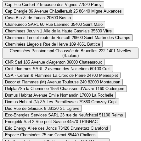
Cap Eco Confort
2 Impasse des Vignes 77520 Paroy
Cap Energie 86
Avenue Châtellerault 25 86440 Migne Auxances
Casa Bio
Zi de Furiani 20600 Bastia
Charleureco SARL
60 Rue Laennec 35400 Saint Malo
Cheminees Jouvin
1 Alle de la Haute Gasniais 35500 Vitre
Cheminees Lencot
route de Roscoff 29600 Saint Martin des Champs
Cheminées Liegeois
Rue de Herve 109 4651 Battice
Cheminées Passion sprl
Chaussée de Bruxelles 222 1401 Nivelles
(Baulers)
CNR Sarl
185 Avenue d'Argenton 36000 Chateauroux
Creil Flammes SARL
2 avenue des Noisetiers 60100 Creil
CSA - Ceram & Flammes
La Croix de Pierre 24700 Menesplet
Decor et Flammes (M)
Avenue Toulouse 240 82000 Montauban
Delplan/Sa la Cheminee
1554 Chaussee d'Wavre 1160 Oudergem
Domus Habitat
Avenue Emile Nomandin 17000 La Rochelle
Domus Habitat (N)
ZA Les Pierailleuses 79360 Granzay Gript
Duo
Rue de Glairaux 9 38120 St. Egreve
Eco-Energies Services SARL
23 rue de Neufchatel 51100 Reims
Energétik Sarl
2 Rue petit Savine 44570 TRIGNAC
Eric Energy
Allee des Joncs 73420 Drumettaz Clarafond
Espace Cheminées
75 rue Carnot 85440 Challans