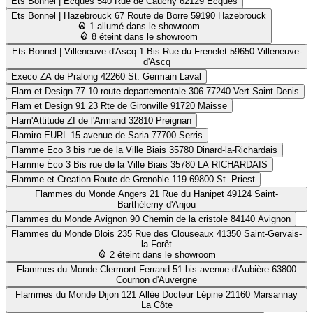
Ets Bonnel | Ecques
540 Rue de Cauchy 62129 Ecques
Ets Bonnel | Hazebrouck
67 Route de Borre 59190 Hazebrouck
1 allumé dans le showroom
8 éteint dans le showroom
Ets Bonnel | Villeneuve-d'Ascq
1 Bis Rue du Frenelet 59650 Villeneuve-
d'Ascq
Execo
ZA de Pralong 42260 St. Germain Laval
Flam et Design 77
10 route departementale 306 77240 Vert Saint Denis
Flam et Design 91
23 Rte de Gironville 91720 Maisse
Flam'Attitude
ZI de l'Armand 32810 Preignan
Flamiro EURL
15 avenue de Saria 77700 Serris
Flamme Eco
3 bis rue de la Ville Biais 35780 Dinard-la-Richardais
Flamme Éco
3 Bis rue de la Ville Biais 35780 LA RICHARDAIS
Flamme et Creation
Route de Grenoble 119 69800 St. Priest
Flammes du Monde Angers
21 Rue du Hanipet 49124 Saint-
Barthélemy-d'Anjou
Flammes du Monde Avignon
90 Chemin de la cristole 84140 Avignon
Flammes du Monde Blois
235 Rue des Clouseaux 41350 Saint-Gervais-
la-Forêt
2 éteint dans le showroom
Flammes du Monde Clermont Ferrand
51 bis avenue d'Aubière 63800
Cournon d'Auvergne
Flammes du Monde Dijon
121 Allée Docteur Lépine 21160 Marsannay
La Côte