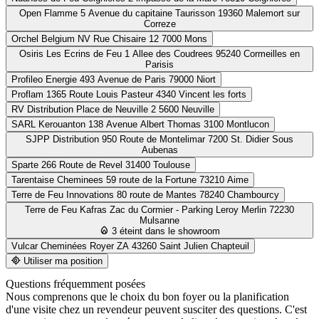
Open Flamme
5 Avenue du capitaine Taurisson 19360 Malemort sur
Correze
Orchel Belgium NV
Rue Chisaire 12 7000 Mons
Osiris Les Ecrins de Feu
1 Allee des Coudrees 95240 Cormeilles en
Parisis
Profileo Energie
493 Avenue de Paris 79000 Niort
Proflam
1365 Route Louis Pasteur 4340 Vincent les forts
RV Distribution
Place de Neuville 2 5600 Neuville
SARL Kerouanton
138 Avenue Albert Thomas 3100 Montlucon
SJPP Distribution
950 Route de Montelimar 7200 St. Didier Sous
Aubenas
Sparte
266 Route de Revel 31400 Toulouse
Tarentaise Cheminees
59 route de la Fortune 73210 Aime
Terre de Feu Innovations
80 route de Mantes 78240 Chambourcy
Terre de Feu Kafras
Zac du Cormier - Parking Leroy Merlin 72230
Mulsanne
3 éteint dans le showroom
Vulcar Cheminées Royer
ZA 43260 Saint Julien Chapteuil
Utiliser ma position
Questions fréquemment posées
Nous comprenons que le choix du bon foyer ou la planification
d'une visite chez un revendeur peuvent susciter des questions. C'est