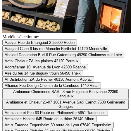
Modèle sélectionné:
Aadvur
Rue de Briangaud 2 35600 Redon
Aasgard Caen
6 bis rue Marcelin Berthelot 14120 Mondeville
Abelard Decoration Eurl
6 Rue Gutemberg 49290 Chaloness sur Loire
Activ Chaleur
ZA les plaines 42120 Perreux
Agoraflamm
10, Avenue de Lyon 42300 Roanne
Aire du feu
14 rue duguay trouin 56450 Theix
Al Distribution
ZA du Pecher 48130 Aumont Aubrac
Alliance Feu Design
Chemin de la Cambuse 1440 Viriat
Ambiance Cheminees SARL
3 rue Fulgence Bienvenue 22360
Langueux
Ambiance et Chaleur 26-07
1601 Avenue Sadi Carnot 7500 Guilherand
Granges
Ambiance et Feu
63 Route de Philippeville 5651 Tarciennes
Ambiance Habitat
645 Route de la thine 26140 Albon
Art & Faïence Fegersheim
30 route de Lyon 67640 Fegersheim